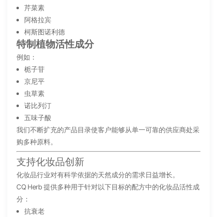
芹菜素
阿格拉宾
柯斯图诺利德
特制植物活性成分
例如：
栀子苷
京尼平
虫草素
诺比列汀
五味子酸
我们不断扩充的产品目录使客户能够从单一可靠的供应商处采
购多种原料。
支持化妆品创新
化妆品行业对有科学依据的天然成分的需求日益增长。
CQ Herb 提供多种用于针对以下目标的配方中的化妆品活性成
分：
抗衰老