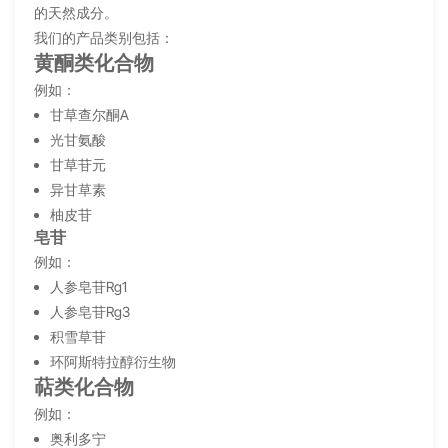
的天然成分。
我们的产品类别包括：
黄酮类化合物
例如：
甘草查尔酮A
光甘氨酸
甘草苷元
异甘草素
柚皮苷
皂苷
例如：
人参皂苷Rg1
人参皂苷Rg3
积雪草苷
环阿斯特拉醇衍生物
萜类化合物
例如：
奥利多宁