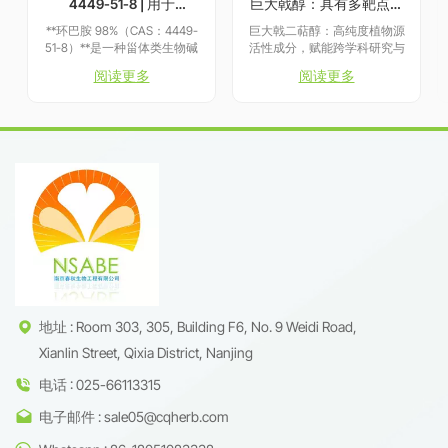
4449-51-8 | 用于
巨大戟醇：具有多靶点生
Hedgehog信号通路相关
物活性潜力的研究级成分
**环巴胺 98%（CAS：4449-
巨大戟二萜醇：高纯度植物源
研究
— 应用于皮肤健康与机制
51-8）**是一种甾体类生物碱
活性成分，赋能跨学科研究与
探索
化合物，常用于 Hedgehog 信
开发 巨大戟二萜醇（Ingenol）
阅读更多
阅读更多
号通路相关的科研探索。该化
是从天然植物中精制提取的高
合物在结构上属于天然产物衍
价值原料，其核心纯度
生物，具有明确的分子式和理
&ge;98.0%（HPLC-ELSD验
化特性，广泛应用于信号通路
证），严格遵循国际质量标准
机理、化学生物学及细胞分化
体系。作为多领域研究的理想
等基础研究中。产品为高纯度
中间体，本产品通过： 三重质
科研级原料，适用于化学合
控保障：批次专属COA（含
成、结构分析及相关领域的实
HPLC-ELSD、NMR及MS谱图
验研究。 &nbsp; 注意：本品
数据） 超痕量杂质控制：关键
仅用于科研用途，不用于临床
副产物（如巨大戟醇酯类）含
诊断或治疗。
量＜0.1% 稳定性承
诺：-20&deg;C密封条件下保
存期&ge;24个月
地址 : Room 303, 305, Building F6, No. 9 Weidi Road,
Xianlin Street, Qixia District, Nanjing
电话 : 025-66113315
电子邮件 : sale05@cqherb.com