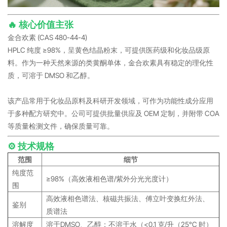
🔥 核心价值主张
金合欢素 (CAS 480-44-4)
HPLC 纯度 ≥98%，呈黄色结晶粉末，可提供医药级和化妆品级原
料。作为一种天然来源的类黄酮单体，金合欢素具有稳定的理化性
质，可溶于 DMSO 和乙醇。
该产品常用于化妆品原料及科研开发领域，可作为功能性成分应用
于多种配方研究中。公司可提供批量供应及 OEM 定制，并附带 COA
等质量检测文件，确保质量可靠。
⚙️ 技术规格
范围
细节
纯度范
≥98%（高效液相色谱/紫外分光光度计）
围
高效液相色谱法、核磁共振法、傅立叶变换红外法、
鉴别
质谱法
溶解度
溶于DMSO、乙醇；不溶于水（<0.1 克/升（25°C 时）