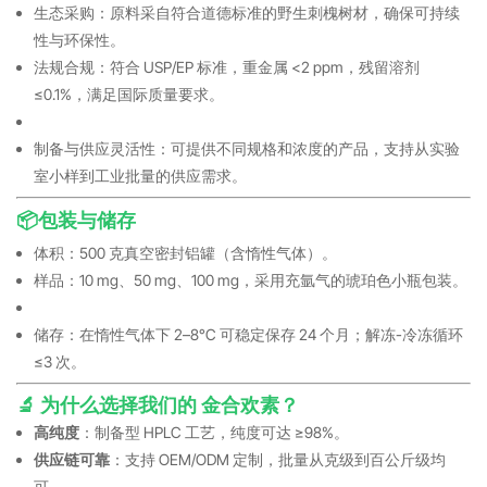
生态采购：原料采自符合道德标准的野生刺槐树材，确保可持续
性与环保性。
法规合规：符合 USP/EP 标准，重金属 <2 ppm，残留溶剂
≤0.1%，满足国际质量要求。
制备与供应灵活性：可提供不同规格和浓度的产品，支持从实验
室小样到工业批量的供应需求。
📦包装与储存
体积：500 克真空密封铝罐（含惰性气体）。
样品：10 mg、50 mg、100 mg，采用充氩气的琥珀色小瓶包装。
储存：在惰性气体下 2–8°C 可稳定保存 24 个月；解冻-冷冻循环
≤3 次。
🔬 为什么选择我们的 金合欢素？
高纯度
：制备型 HPLC 工艺，纯度可达 ≥98%。
供应链可靠
：支持 OEM/ODM 定制，批量从克级到百公斤级均
可。