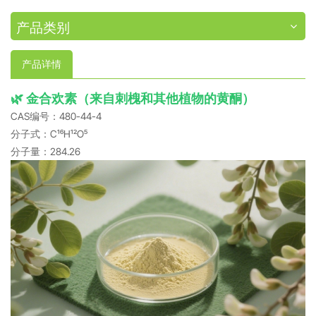
产品类别
产品详情
🌿 金合欢素（来自刺槐和其他植物的黄酮）
CAS编号：480-44-4
分子式：C₁₆H₁₂O₅
分子量：284.26